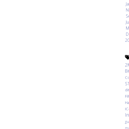
J
N
S
J
M
D
2
2
Bi
C
S
di
Fi
H
IC
I
gu
m