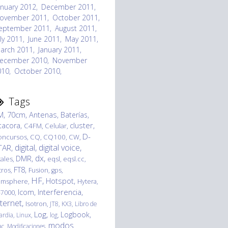
anuary 2012
December 2011
ovember 2011
October 2011
eptember 2011
August 2011
uly 2011
June 2011
May 2011
arch 2011
January 2011
ecember 2010
November
010
October 2010
Tags
M
70cm
Antenas
Baterías
cluster
tacora
C4FM
Celular
D-
oncursos
CQ
CQ100
CW
digital
digital voice
TAR
dx
DMR
tales
eqsl
eqsl.cc
FT8
ltros
Fusion
gps
HF
Hotspot
amsphere
Hytera
Icom
Interferencia
-7000
nternet
Isotron
JT8
KX3
Libro de
Log
Logbook
ardia
Linux
log
modos
ac
Modificaciones