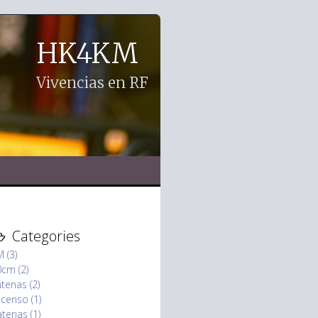
HK4KM
Vivencias en RF
Categories
 (3)
cm (2)
tenas (2)
censo (1)
terias (1)