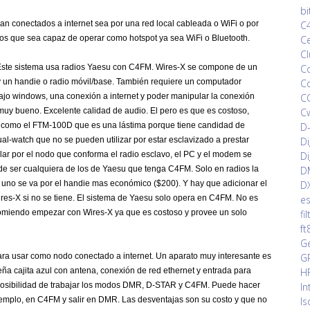
bi
C4
n conectados a internet sea por una red local cableada o WiFi o por
Ce
tos que sea capaz de operar como hotspot ya sea WiFi o Bluetooth.
Cl
Co
ste sistema usa radios Yaesu con C4FM. Wires-X se compone de un
Co
 un handie o radio móvil/base. También requiere un computador
CQ
ajo windows, una conexión a internet y poder manipular la conexión
Cw
s muy bueno. Excelente calidad de audio. El pero es que es costoso,
D-
o como el FTM-100D que es una lástima porque tiene candidad de
Di
l-watch que no se pueden utilizar por estar esclavizado a prestar
Di
lar por el nodo que conforma el radio esclavo, el PC y el modem se
DM
e ser cualquiera de los de Yaesu que tenga C4FM. Solo en radios la
DX
 uno se va por el handie mas económico ($200). Y hay que adicionar el
es
res-X si no se tiene. El sistema de Yaesu solo opera en C4FM. No es
fi
ecomiendo empezar con Wires-X ya que es costoso y provee un solo
ft
Ge
GP
ara usar como nodo conectado a internet. Un aparato muy interesante es
HF
a cajita azul con antena, conexión de red ethernet y entrada para
In
 posibilidad de trabajar los modos DMR, D-STAR y C4FM. Puede hacer
Is
 ejemplo, en C4FM y salir en DMR. Las desventajas son su costo y que no