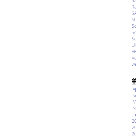
Ra
Ra
SA
SD
So
So
So
UH
VH
Vo
we
A
S
M
N
J
2
2
2