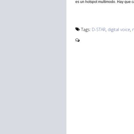
es un hotspot multimodo. Hay que
Tags:
D-STAR
,
digital voice
,