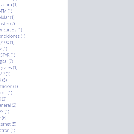
tacora (1)
FM (1)
lular (1)
uster (2)
ncursos (1)
ndiciones (1)
100 (1)
 (1)
STAR (1)
gital (7)
gitales (1)
R (1)
 (5)
tación (1)
ltros (1)
8 (2)
neral (2)
S (1)
 (6)
ternet (5)
otron (1)