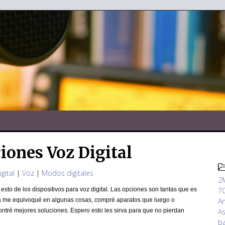
ones Voz Digital
igital
|
Voz
|
Modos digitales
2M
70
sto de los dispositivos para voz digital. Las opciones son tantas que es
An
ya me equivoqué en algunas cosas, compré aparatos que luego o
As
ntré mejores soluciones. Espero esto les sirva para que no pierdan
ba