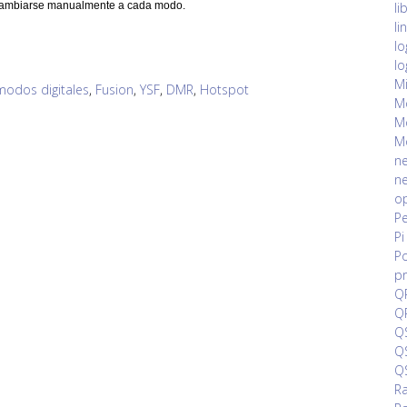
li
 cambiarse manualmente a cada modo.
li
lo
lo
Mi
modos digitales
,
Fusion
,
YSF
,
DMR
,
Hotspot
Mo
Mo
Mo
ne
ne
op
Pe
Pi
Po
pr
QR
QR
QS
QS
Q
Ra