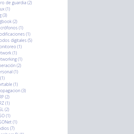
bro de guardia (2)
nux (1)
g (3)
gbook (2)
crófonos (1)
dificaciones (1)
dos digitales (5)
nitoreo (1)
twork (1)
tworking (1)
eración (2)
rsonal (1)
 (1)
rtable (1)
opagacion (3)
P (2)
Z (1)
L (2)
O (1)
SONet (1)
dios (7)