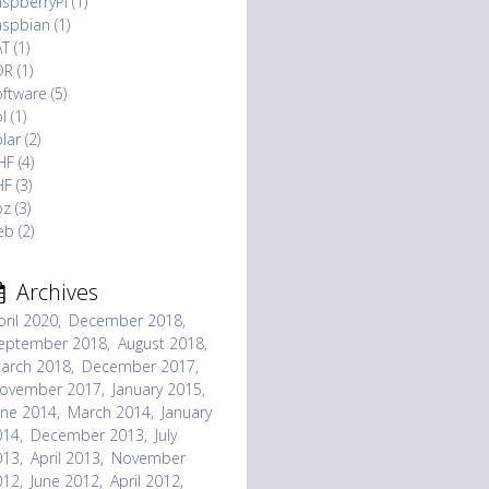
spberryPi (1)
spbian (1)
T (1)
R (1)
ftware (5)
l (1)
lar (2)
F (4)
F (3)
z (3)
b (2)
Archives
pril 2020
December 2018
eptember 2018
August 2018
arch 2018
December 2017
ovember 2017
January 2015
une 2014
March 2014
January
014
December 2013
July
013
April 2013
November
012
June 2012
April 2012