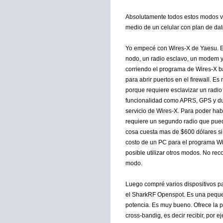
Absolutamente todos estos modos va
medio de un celular con plan de da
Yo empecé con Wires-X de Yaesu. E
nodo, un radio esclavo, un modem y
corriendo el programa de Wires-X b
para abrir puertos en el firewall. E
porque requiere esclavizar un radi
funcionalidad como APRS, GPS y dua
servicio de Wires-X. Para poder hab
requiere un segundo radio que pued
cosa cuesta mas de $600 dólares si
costo de un PC para el programa Wi
posible utilizar otros modos. No r
modo.
Luego compré varios dispositivos p
el SharkRF Openspot. Es una pequeñ
potencia. Es muy bueno. Ofrece la
cross-bandig, es decir recibir, por